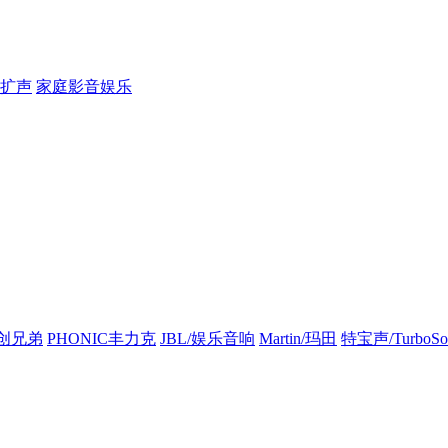
扩声
家庭影音娱乐
创兄弟
PHONIC丰力克
JBL/娱乐音响
Martin/玛田
特宝声/TurboSo