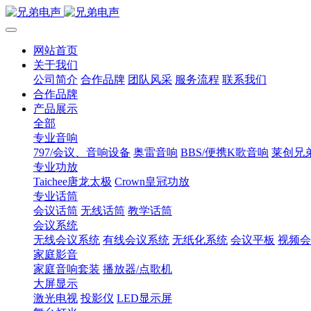
网站首页
关于我们
公司简介
合作品牌
团队风采
服务流程
联系我们
合作品牌
产品展示
全部
专业音响
797/会议、音响设备
奥雷音响
BBS/便携K歌音响
莱创兄
专业功放
Taichee唐龙太极
Crown皇冠功放
专业话筒
会议话筒
无线话筒
教学话筒
会议系统
无线会议系统
有线会议系统
无纸化系统
会议平板
视频会
家庭影音
家庭音响套装
播放器/点歌机
大屏显示
激光电视
投影仪
LED显示屏