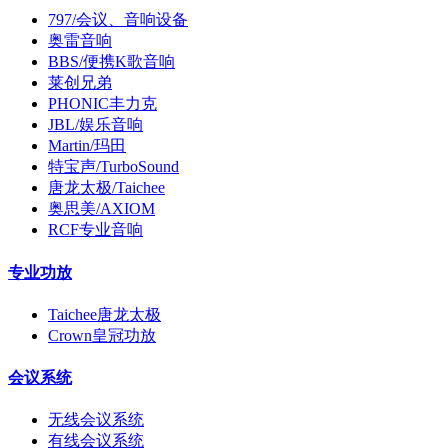
797/会议、音响设备
奥雷音响
BBS/便携K歌音响
莱创兄弟
PHONIC丰力克
JBL/娱乐音响
Martin/玛田
特宝声/TurboSound
唐龙太极/Taichee
奥思美/AXIOM
RCF专业音响
专业功放
Taichee唐龙太极
Crown皇冠功放
会议系统
无线会议系统
有线会议系统