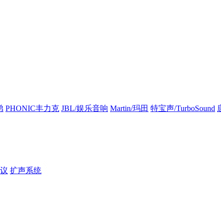
弟
PHONIC丰力克
JBL/娱乐音响
Martin/玛田
特宝声/TurboSound
议
扩声系统