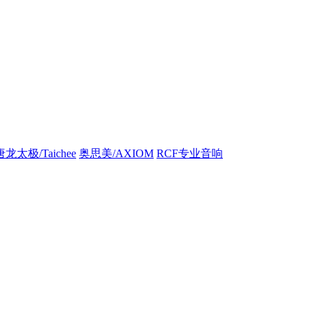
唐龙太极/Taichee
奥思美/AXIOM
RCF专业音响