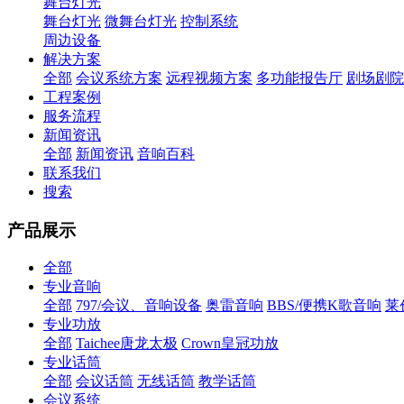
舞台灯光
舞台灯光
微舞台灯光
控制系统
周边设备
解决方案
全部
会议系统方案
远程视频方案
多功能报告厅
剧场剧院
工程案例
服务流程
新闻资讯
全部
新闻资讯
音响百科
联系我们
搜索
产品展示
全部
专业音响
全部
797/会议、音响设备
奥雷音响
BBS/便携K歌音响
莱
专业功放
全部
Taichee唐龙太极
Crown皇冠功放
专业话筒
全部
会议话筒
无线话筒
教学话筒
会议系统