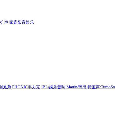
扩声
家庭影音娱乐
创兄弟
PHONIC丰力克
JBL/娱乐音响
Martin/玛田
特宝声/TurboSo