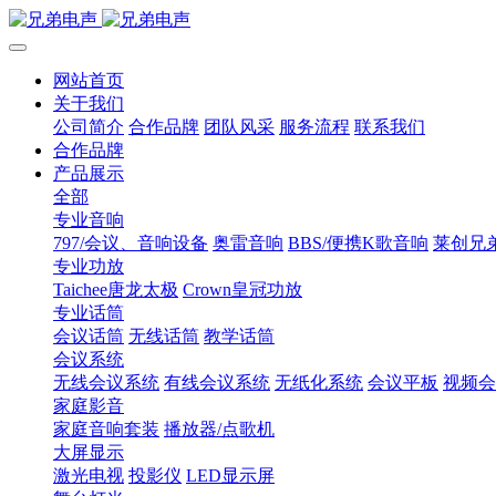
网站首页
关于我们
公司简介
合作品牌
团队风采
服务流程
联系我们
合作品牌
产品展示
全部
专业音响
797/会议、音响设备
奥雷音响
BBS/便携K歌音响
莱创兄
专业功放
Taichee唐龙太极
Crown皇冠功放
专业话筒
会议话筒
无线话筒
教学话筒
会议系统
无线会议系统
有线会议系统
无纸化系统
会议平板
视频会
家庭影音
家庭音响套装
播放器/点歌机
大屏显示
激光电视
投影仪
LED显示屏