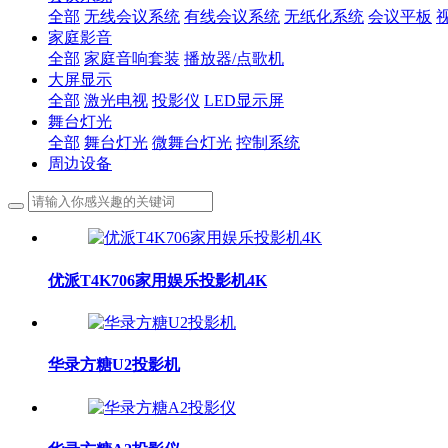
全部
无线会议系统
有线会议系统
无纸化系统
会议平板
家庭影音
全部
家庭音响套装
播放器/点歌机
大屏显示
全部
激光电视
投影仪
LED显示屏
舞台灯光
全部
舞台灯光
微舞台灯光
控制系统
周边设备
优派T4K706家用娱乐投影机4K
华录方糖U2投影机