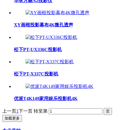
华录方糖A2投影仪
XY画框投影幕布4K微孔透声
松下PT-UX336C投影机
松下PT-X337C投影机
优派T4K149家用娱乐投影机4K
上一页
1
下一页
转至第
加载更多