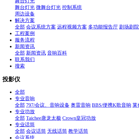
舞台灯光
舞台灯光
微舞台灯光
控制系统
周边设备
解决方案
全部
会议系统方案
远程视频方案
多功能报告厅
剧场剧院
工程案例
服务流程
新闻资讯
全部
新闻资讯
音响百科
联系我们
搜索
投影仪
全部
专业音响
全部
797/会议、音响设备
奥雷音响
BBS/便携K歌音响
莱
专业功放
全部
Taichee唐龙太极
Crown皇冠功放
专业话筒
全部
会议话筒
无线话筒
教学话筒
会议系统