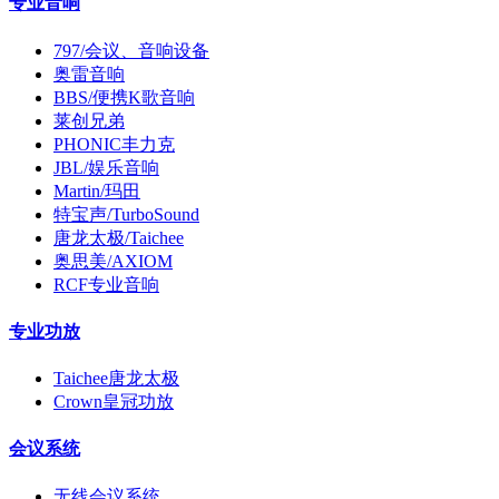
专业音响
797/会议、音响设备
奥雷音响
BBS/便携K歌音响
莱创兄弟
PHONIC丰力克
JBL/娱乐音响
Martin/玛田
特宝声/TurboSound
唐龙太极/Taichee
奥思美/AXIOM
RCF专业音响
专业功放
Taichee唐龙太极
Crown皇冠功放
会议系统
无线会议系统