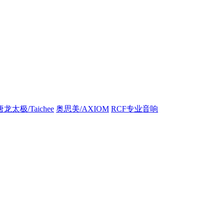
唐龙太极/Taichee
奥思美/AXIOM
RCF专业音响