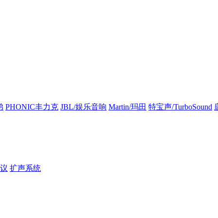
弟
PHONIC丰力克
JBL/娱乐音响
Martin/玛田
特宝声/TurboSound
议
扩声系统