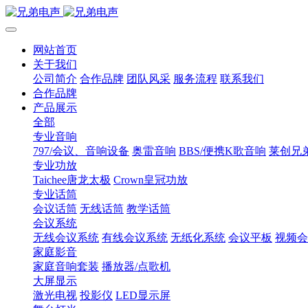
网站首页
关于我们
公司简介
合作品牌
团队风采
服务流程
联系我们
合作品牌
产品展示
全部
专业音响
797/会议、音响设备
奥雷音响
BBS/便携K歌音响
莱创兄
专业功放
Taichee唐龙太极
Crown皇冠功放
专业话筒
会议话筒
无线话筒
教学话筒
会议系统
无线会议系统
有线会议系统
无纸化系统
会议平板
视频会
家庭影音
家庭音响套装
播放器/点歌机
大屏显示
激光电视
投影仪
LED显示屏