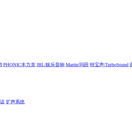
弟
PHONIC丰力克
JBL/娱乐音响
Martin/玛田
特宝声/TurboSound
议
扩声系统