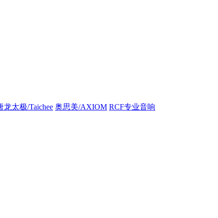
唐龙太极/Taichee
奥思美/AXIOM
RCF专业音响