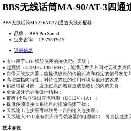
BBS无线话筒MA-90/AT-3
BBS无线话筒MA-90/AT-3四通道天线分配器
品牌：
BBS Pro Sound
业务咨询：
13975893615
详细信息
● 专业用于UHF频段使用的接收定向天线；
● 超宽频（470MHz-1000 MHz）, 能满足世界各国对无线
● 自带天线放大器，能提供较长的传输距离和稳定的信号发射
● 高增益指向特性，对特性方位的使用环境有很好的效果；
● 输出增益可调，避免过高的增益造成接收机的内调失真；
● 全金属外壳标准设计结构；
● 带有4个独立输出直流电源（DC12V / 1A）；
● 提供多频道接收系统且能排除混频干扰；
● 天线输出连接座可串联另一台的输入连接座；
● 天线输入BNC座有供应信号强波器的电源输出，可直接连接
技术参数