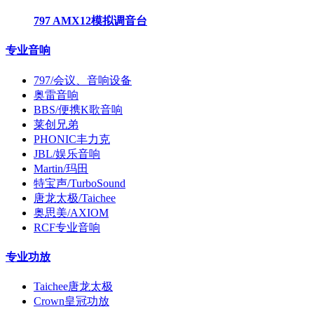
797 AMX12模拟调音台
专业音响
797/会议、音响设备
奥雷音响
BBS/便携K歌音响
莱创兄弟
PHONIC丰力克
JBL/娱乐音响
Martin/玛田
特宝声/TurboSound
唐龙太极/Taichee
奥思美/AXIOM
RCF专业音响
专业功放
Taichee唐龙太极
Crown皇冠功放