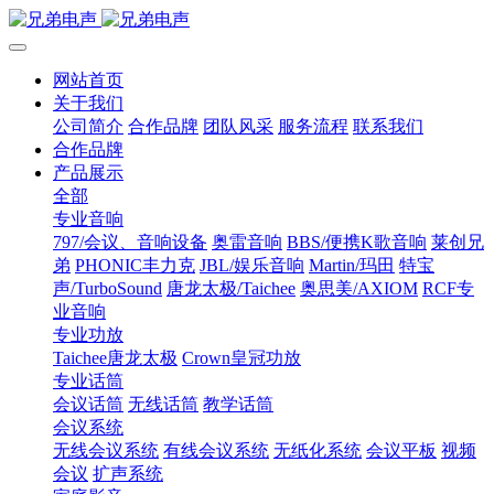
网站首页
关于我们
公司简介
合作品牌
团队风采
服务流程
联系我们
合作品牌
产品展示
全部
专业音响
797/会议、音响设备
奥雷音响
BBS/便携K歌音响
莱创兄
弟
PHONIC丰力克
JBL/娱乐音响
Martin/玛田
特宝
声/TurboSound
唐龙太极/Taichee
奥思美/AXIOM
RCF专
业音响
专业功放
Taichee唐龙太极
Crown皇冠功放
专业话筒
会议话筒
无线话筒
教学话筒
会议系统
无线会议系统
有线会议系统
无纸化系统
会议平板
视频
会议
扩声系统