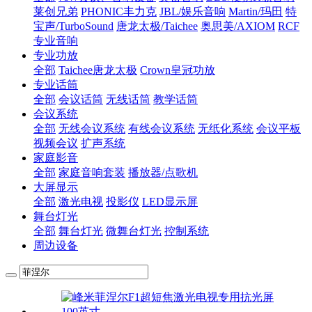
莱创兄弟
PHONIC丰力克
JBL/娱乐音响
Martin/玛田
特
宝声/TurboSound
唐龙太极/Taichee
奥思美/AXIOM
RCF
专业音响
专业功放
全部
Taichee唐龙太极
Crown皇冠功放
专业话筒
全部
会议话筒
无线话筒
教学话筒
会议系统
全部
无线会议系统
有线会议系统
无纸化系统
会议平板
视频会议
扩声系统
家庭影音
全部
家庭音响套装
播放器/点歌机
大屏显示
全部
激光电视
投影仪
LED显示屏
舞台灯光
全部
舞台灯光
微舞台灯光
控制系统
周边设备