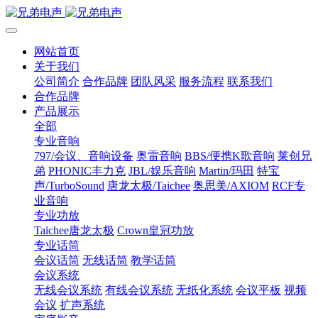
网站首页
关于我们
公司简介
合作品牌
团队风采
服务流程
联系我们
合作品牌
产品展示
全部
专业音响
797/会议、音响设备
奥雷音响
BBS/便携K歌音响
莱创兄
弟
PHONIC丰力克
JBL/娱乐音响
Martin/玛田
特宝
声/TurboSound
唐龙太极/Taichee
奥思美/AXIOM
RCF专
业音响
专业功放
Taichee唐龙太极
Crown皇冠功放
专业话筒
会议话筒
无线话筒
教学话筒
会议系统
无线会议系统
有线会议系统
无纸化系统
会议平板
视频
会议
扩声系统