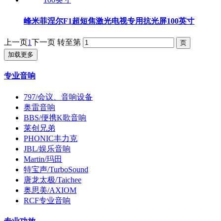
峰米菲涅尔F1超短焦激光电视专用抗光屏100英寸
上一页
1
下一页
转至第
加载更多
专业音响
797/会议、音响设备
奥雷音响
BBS/便携K歌音响
莱创兄弟
PHONIC丰力克
JBL/娱乐音响
Martin/玛田
特宝声/TurboSound
唐龙太极/Taichee
奥思美/AXIOM
RCF专业音响