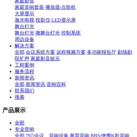
家庭影音
家庭音响套装
播放器/点歌机
大屏显示
激光电视
投影仪
LED显示屏
舞台灯光
舞台灯光
微舞台灯光
控制系统
周边设备
解决方案
全部
会议系统方案
远程视频方案
多功能报告厅
剧场剧
院扩声
家庭影音娱乐
工程案例
服务流程
新闻资讯
全部
新闻资讯
音响百科
联系我们
搜索
产品展示
全部
专业音响
全部
797/会议、音响设备
奥雷音响
BBS/便携K歌音响