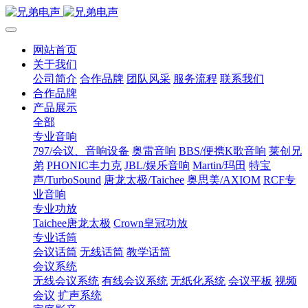
网站首页
关于我们
公司简介
合作品牌
团队风采
服务流程
联系我们
合作品牌
产品展示
全部
专业音响
797/会议、音响设备
奥雷音响
BBS/便携K歌音响
莱创兄
弟
PHONIC丰力克
JBL/娱乐音响
Martin/玛田
特宝
声/TurboSound
唐龙太极/Taichee
奥思美/AXIOM
RCF专
业音响
专业功放
Taichee唐龙太极
Crown皇冠功放
专业话筒
会议话筒
无线话筒
教学话筒
会议系统
无线会议系统
有线会议系统
无纸化系统
会议平板
视频
会议
扩声系统