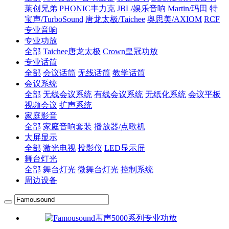
莱创兄弟
PHONIC丰力克
JBL/娱乐音响
Martin/玛田
特
宝声/TurboSound
唐龙太极/Taichee
奥思美/AXIOM
RCF
专业音响
专业功放
全部
Taichee唐龙太极
Crown皇冠功放
专业话筒
全部
会议话筒
无线话筒
教学话筒
会议系统
全部
无线会议系统
有线会议系统
无纸化系统
会议平板
视频会议
扩声系统
家庭影音
全部
家庭音响套装
播放器/点歌机
大屏显示
全部
激光电视
投影仪
LED显示屏
舞台灯光
全部
舞台灯光
微舞台灯光
控制系统
周边设备