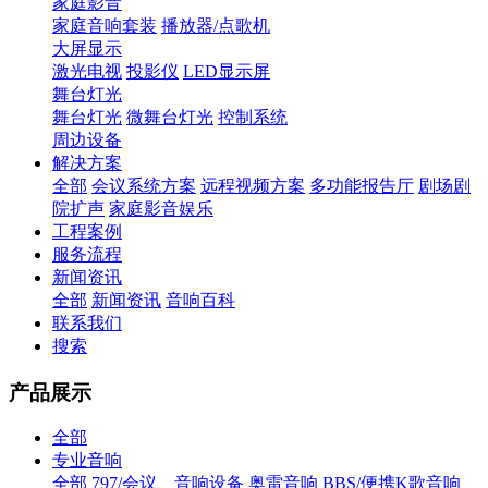
家庭影音
家庭音响套装
播放器/点歌机
大屏显示
激光电视
投影仪
LED显示屏
舞台灯光
舞台灯光
微舞台灯光
控制系统
周边设备
解决方案
全部
会议系统方案
远程视频方案
多功能报告厅
剧场剧
院扩声
家庭影音娱乐
工程案例
服务流程
新闻资讯
全部
新闻资讯
音响百科
联系我们
搜索
产品展示
全部
专业音响
全部
797/会议、音响设备
奥雷音响
BBS/便携K歌音响