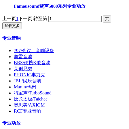
Famousound蜚声5000系列专业功放
上一页
1
下一页
转至第
加载更多
专业音响
797/会议、音响设备
奥雷音响
BBS/便携K歌音响
莱创兄弟
PHONIC丰力克
JBL/娱乐音响
Martin/玛田
特宝声/TurboSound
唐龙太极/Taichee
奥思美/AXIOM
RCF专业音响
专业功放