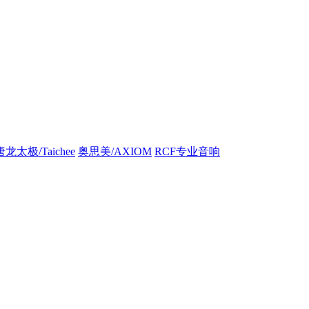
唐龙太极/Taichee
奥思美/AXIOM
RCF专业音响