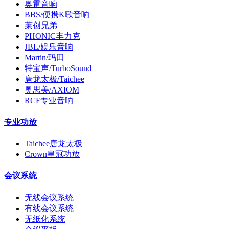
奥雷音响
BBS/便携K歌音响
莱创兄弟
PHONIC丰力克
JBL/娱乐音响
Martin/玛田
特宝声/TurboSound
唐龙太极/Taichee
奥思美/AXIOM
RCF专业音响
专业功放
Taichee唐龙太极
Crown皇冠功放
会议系统
无线会议系统
有线会议系统
无纸化系统