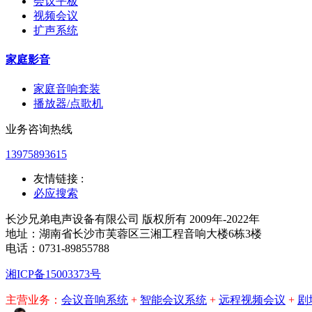
会议平板
视频会议
扩声系统
家庭影音
家庭音响套装
播放器/点歌机
业务咨询热线
13975893615
友情链接 :
必应搜索
长沙兄弟电声设备有限公司 版权所有 2009年-2022年
地址：湖南省长沙市芙蓉区三湘工程音响大楼6栋3楼
电话：0731-89855788
湘ICP备15003373号
主营业务：
会议音响系统
+
智能会议系统
+
远程视频会议
+
剧