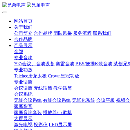
网站首页
关于我们
公司简介
合作品牌
团队风采
服务流程
联系我们
合作品牌
产品展示
全部
专业音响
797/会议、音响设备
奥雷音响
BBS/便携K歌音响
莱创兄
专业功放
Taichee唐龙太极
Crown皇冠功放
专业话筒
会议话筒
无线话筒
教学话筒
会议系统
无线会议系统
有线会议系统
无纸化系统
会议平板
视频会
家庭影音
家庭音响套装
播放器/点歌机
大屏显示
激光电视
投影仪
LED显示屏