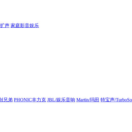
扩声
家庭影音娱乐
创兄弟
PHONIC丰力克
JBL/娱乐音响
Martin/玛田
特宝声/TurboSo