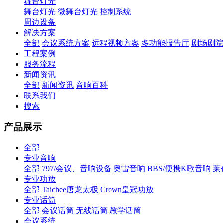
舞台灯光
舞台灯光
微舞台灯光
控制系统
周边设备
解决方案
全部
会议系统方案
远程视频方案
多功能报告厅
剧场剧院
工程案例
服务流程
新闻资讯
全部
新闻资讯
音响百科
联系我们
搜索
产品展示
全部
专业音响
全部
797/会议、音响设备
奥雷音响
BBS/便携K歌音响
莱
专业功放
全部
Taichee唐龙太极
Crown皇冠功放
专业话筒
全部
会议话筒
无线话筒
教学话筒
会议系统