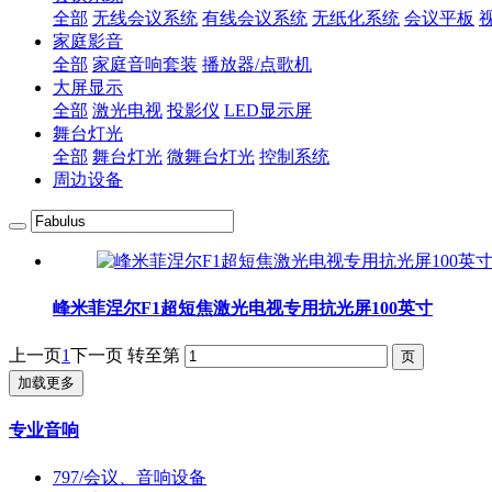
全部
无线会议系统
有线会议系统
无纸化系统
会议平板
家庭影音
全部
家庭音响套装
播放器/点歌机
大屏显示
全部
激光电视
投影仪
LED显示屏
舞台灯光
全部
舞台灯光
微舞台灯光
控制系统
周边设备
峰米菲涅尔F1超短焦激光电视专用抗光屏100英寸
上一页
1
下一页
转至第
加载更多
专业音响
797/会议、音响设备