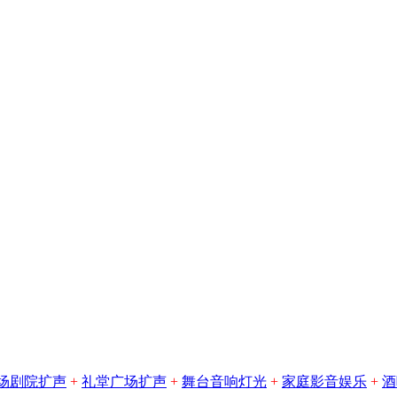
场剧院扩声
+
礼堂广场扩声
+
舞台音响灯光
+
家庭影音娱乐
+
酒