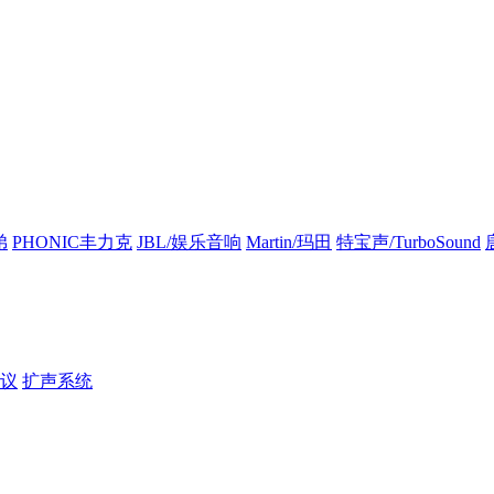
弟
PHONIC丰力克
JBL/娱乐音响
Martin/玛田
特宝声/TurboSound
议
扩声系统