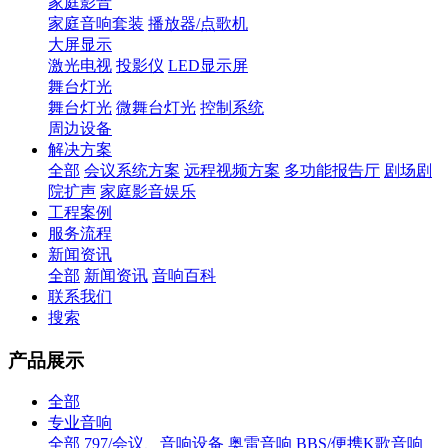
家庭影音
家庭音响套装
播放器/点歌机
大屏显示
激光电视
投影仪
LED显示屏
舞台灯光
舞台灯光
微舞台灯光
控制系统
周边设备
解决方案
全部
会议系统方案
远程视频方案
多功能报告厅
剧场剧
院扩声
家庭影音娱乐
工程案例
服务流程
新闻资讯
全部
新闻资讯
音响百科
联系我们
搜索
产品展示
全部
专业音响
全部
797/会议、音响设备
奥雷音响
BBS/便携K歌音响