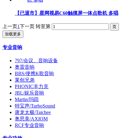
【已退市】星网视易C60触摸屏一体点歌机 多唱
上一页
1
下一页
转至第
加载更多
专业音响
797/会议、音响设备
奥雷音响
BBS/便携K歌音响
莱创兄弟
PHONIC丰力克
JBL/娱乐音响
Martin/玛田
特宝声/TurboSound
唐龙太极/Taichee
奥思美/AXIOM
RCF专业音响