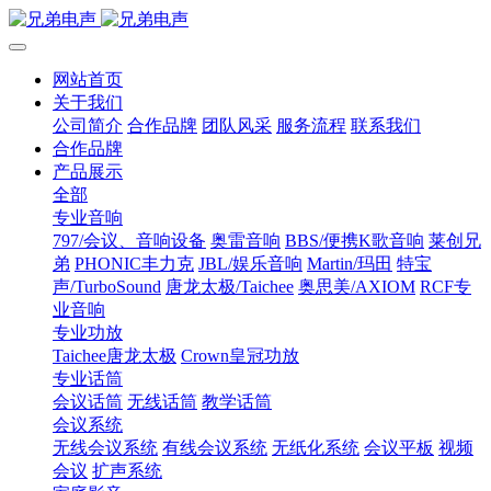
网站首页
关于我们
公司简介
合作品牌
团队风采
服务流程
联系我们
合作品牌
产品展示
全部
专业音响
797/会议、音响设备
奥雷音响
BBS/便携K歌音响
莱创兄
弟
PHONIC丰力克
JBL/娱乐音响
Martin/玛田
特宝
声/TurboSound
唐龙太极/Taichee
奥思美/AXIOM
RCF专
业音响
专业功放
Taichee唐龙太极
Crown皇冠功放
专业话筒
会议话筒
无线话筒
教学话筒
会议系统
无线会议系统
有线会议系统
无纸化系统
会议平板
视频
会议
扩声系统