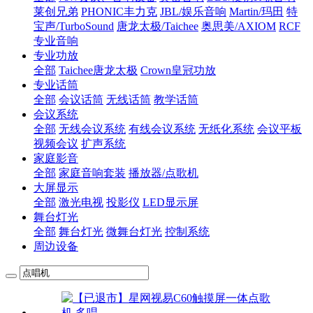
莱创兄弟
PHONIC丰力克
JBL/娱乐音响
Martin/玛田
特
宝声/TurboSound
唐龙太极/Taichee
奥思美/AXIOM
RCF
专业音响
专业功放
全部
Taichee唐龙太极
Crown皇冠功放
专业话筒
全部
会议话筒
无线话筒
教学话筒
会议系统
全部
无线会议系统
有线会议系统
无纸化系统
会议平板
视频会议
扩声系统
家庭影音
全部
家庭音响套装
播放器/点歌机
大屏显示
全部
激光电视
投影仪
LED显示屏
舞台灯光
全部
舞台灯光
微舞台灯光
控制系统
周边设备