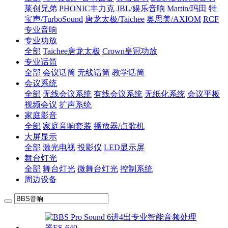
莱创兄弟
PHONIC丰力克
JBL/娱乐音响
Martin/玛田
特
宝声/TurboSound
唐龙太极/Taichee
奥思美/AXIOM
RCF
专业音响
专业功放
全部
Taichee唐龙太极
Crown皇冠功放
专业话筒
全部
会议话筒
无线话筒
教学话筒
会议系统
全部
无线会议系统
有线会议系统
无纸化系统
会议平板
视频会议
扩声系统
家庭影音
全部
家庭音响套装
播放器/点歌机
大屏显示
全部
激光电视
投影仪
LED显示屏
舞台灯光
全部
舞台灯光
微舞台灯光
控制系统
周边设备