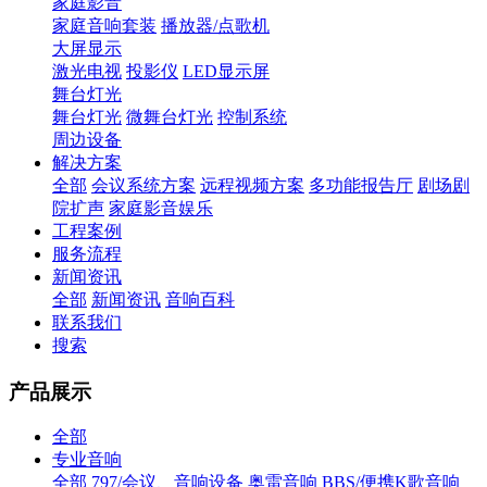
家庭影音
家庭音响套装
播放器/点歌机
大屏显示
激光电视
投影仪
LED显示屏
舞台灯光
舞台灯光
微舞台灯光
控制系统
周边设备
解决方案
全部
会议系统方案
远程视频方案
多功能报告厅
剧场剧
院扩声
家庭影音娱乐
工程案例
服务流程
新闻资讯
全部
新闻资讯
音响百科
联系我们
搜索
产品展示
全部
专业音响
全部
797/会议、音响设备
奥雷音响
BBS/便携K歌音响