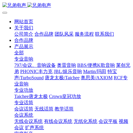
网站首页
关于我们
公司简介
合作品牌
团队风采
服务流程
联系我们
合作品牌
产品展示
全部
专业音响
797/会议、音响设备
奥雷音响
BBS/便携K歌音响
莱创兄
弟
PHONIC丰力克
JBL/娱乐音响
Martin/玛田
特宝
声/TurboSound
唐龙太极/Taichee
奥思美/AXIOM
RCF专
业音响
专业功放
Taichee唐龙太极
Crown皇冠功放
专业话筒
会议话筒
无线话筒
教学话筒
会议系统
无线会议系统
有线会议系统
无纸化系统
会议平板
视频
会议
扩声系统