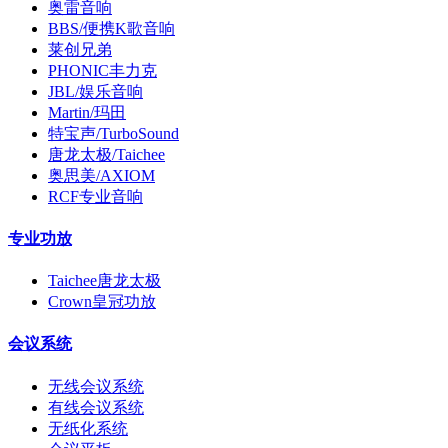
奥雷音响
BBS/便携K歌音响
莱创兄弟
PHONIC丰力克
JBL/娱乐音响
Martin/玛田
特宝声/TurboSound
唐龙太极/Taichee
奥思美/AXIOM
RCF专业音响
专业功放
Taichee唐龙太极
Crown皇冠功放
会议系统
无线会议系统
有线会议系统
无纸化系统