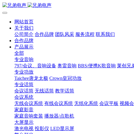
网站首页
关于我们
公司简介
合作品牌
团队风采
服务流程
联系我们
合作品牌
产品展示
全部
专业音响
797/会议、音响设备
奥雷音响
BBS/便携K歌音响
莱创兄
专业功放
Taichee唐龙太极
Crown皇冠功放
专业话筒
会议话筒
无线话筒
教学话筒
会议系统
无线会议系统
有线会议系统
无纸化系统
会议平板
视频会
家庭影音
家庭音响套装
播放器/点歌机
大屏显示
激光电视
投影仪
LED显示屏