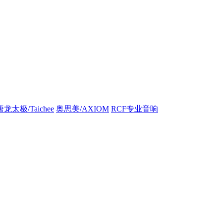
唐龙太极/Taichee
奥思美/AXIOM
RCF专业音响