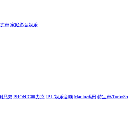
扩声
家庭影音娱乐
创兄弟
PHONIC丰力克
JBL/娱乐音响
Martin/玛田
特宝声/TurboSo