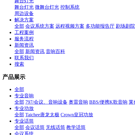
舞台灯光
舞台灯光
微舞台灯光
控制系统
周边设备
解决方案
全部
会议系统方案
远程视频方案
多功能报告厅
剧场剧院
工程案例
服务流程
新闻资讯
全部
新闻资讯
音响百科
联系我们
搜索
产品展示
全部
专业音响
全部
797/会议、音响设备
奥雷音响
BBS/便携K歌音响
莱
专业功放
全部
Taichee唐龙太极
Crown皇冠功放
专业话筒
全部
会议话筒
无线话筒
教学话筒
会议系统