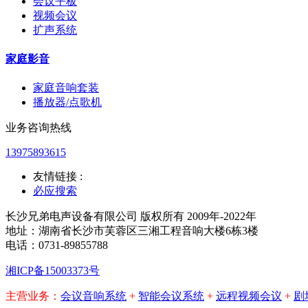
会议平板
视频会议
扩声系统
家庭影音
家庭音响套装
播放器/点歌机
业务咨询热线
13975893615
友情链接 :
必应搜索
长沙兄弟电声设备有限公司 版权所有 2009年-2022年
地址：湖南省长沙市芙蓉区三湘工程音响大楼6栋3楼
电话：0731-89855788
湘ICP备15003373号
主营业务：
会议音响系统
+
智能会议系统
+
远程视频会议
+
剧