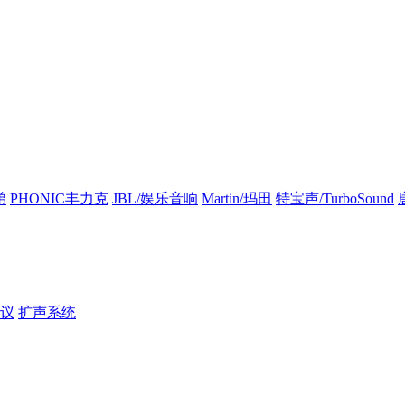
弟
PHONIC丰力克
JBL/娱乐音响
Martin/玛田
特宝声/TurboSound
议
扩声系统