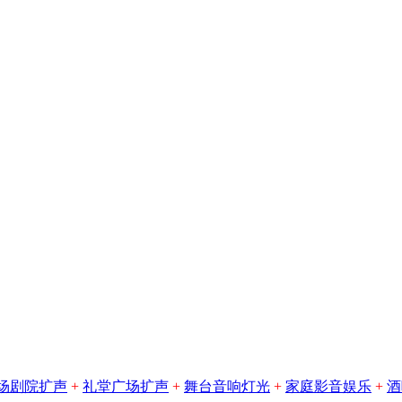
场剧院扩声
+
礼堂广场扩声
+
舞台音响灯光
+
家庭影音娱乐
+
酒