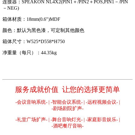
连接器：SPEAKON NL4X2(PIN1＋/PIN2＋POS,PIN1－/PIN
－NEG)
箱体材质：18mm(0.6")MDF
颜色：默认为黑色漆，可定制其他颜色
箱体尺寸：W525*D558*H750
净重量（每只）：44.35kg
服务成就价值 让您的选择更简单
-会议音响系统- | -智能会议系统- | -远程视频会议- |
-剧场剧院扩声-
-礼堂广场扩声- | -舞台音响灯光- | -家庭影音娱乐- |
-酒吧餐厅音响-