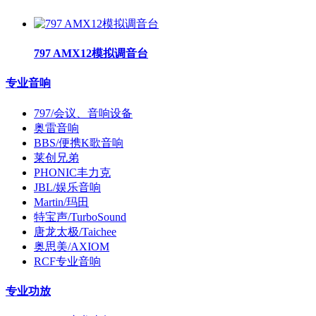
797 AMX12模拟调音台
专业音响
797/会议、音响设备
奥雷音响
BBS/便携K歌音响
莱创兄弟
PHONIC丰力克
JBL/娱乐音响
Martin/玛田
特宝声/TurboSound
唐龙太极/Taichee
奥思美/AXIOM
RCF专业音响
专业功放