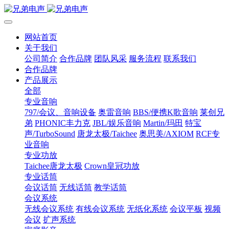
网站首页
关于我们
公司简介
合作品牌
团队风采
服务流程
联系我们
合作品牌
产品展示
全部
专业音响
797/会议、音响设备
奥雷音响
BBS/便携K歌音响
莱创兄
弟
PHONIC丰力克
JBL/娱乐音响
Martin/玛田
特宝
声/TurboSound
唐龙太极/Taichee
奥思美/AXIOM
RCF专
业音响
专业功放
Taichee唐龙太极
Crown皇冠功放
专业话筒
会议话筒
无线话筒
教学话筒
会议系统
无线会议系统
有线会议系统
无纸化系统
会议平板
视频
会议
扩声系统