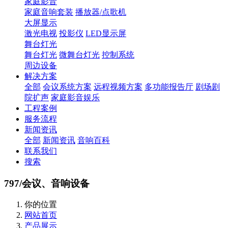
家庭影音
家庭音响套装
播放器/点歌机
大屏显示
激光电视
投影仪
LED显示屏
舞台灯光
舞台灯光
微舞台灯光
控制系统
周边设备
解决方案
全部
会议系统方案
远程视频方案
多功能报告厅
剧场剧
院扩声
家庭影音娱乐
工程案例
服务流程
新闻资讯
全部
新闻资讯
音响百科
联系我们
搜索
797/会议、音响设备
你的位置
网站首页
产品展示