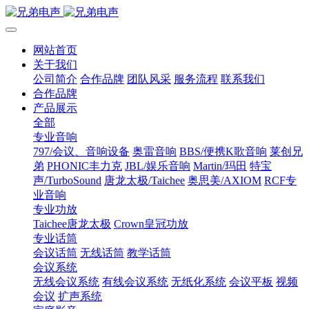
网站首页
关于我们
公司简介
合作品牌
团队风采
服务流程
联系我们
合作品牌
产品展示
全部
专业音响
797/会议、音响设备
奥雷音响
BBS/便携K歌音响
莱创兄
弟
PHONIC丰力克
JBL/娱乐音响
Martin/玛田
特宝
声/TurboSound
唐龙太极/Taichee
奥思美/AXIOM
RCF专
业音响
专业功放
Taichee唐龙太极
Crown皇冠功放
专业话筒
会议话筒
无线话筒
教学话筒
会议系统
无线会议系统
有线会议系统
无纸化系统
会议平板
视频
会议
扩声系统