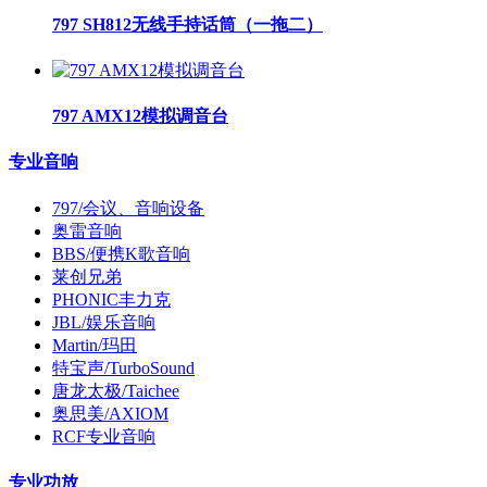
797 SH812无线手持话筒（一拖二）
797 AMX12模拟调音台
专业音响
797/会议、音响设备
奥雷音响
BBS/便携K歌音响
莱创兄弟
PHONIC丰力克
JBL/娱乐音响
Martin/玛田
特宝声/TurboSound
唐龙太极/Taichee
奥思美/AXIOM
RCF专业音响
专业功放