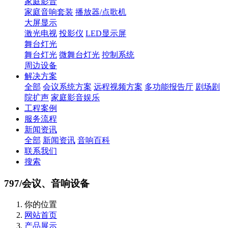
家庭影音
家庭音响套装
播放器/点歌机
大屏显示
激光电视
投影仪
LED显示屏
舞台灯光
舞台灯光
微舞台灯光
控制系统
周边设备
解决方案
全部
会议系统方案
远程视频方案
多功能报告厅
剧场剧
院扩声
家庭影音娱乐
工程案例
服务流程
新闻资讯
全部
新闻资讯
音响百科
联系我们
搜索
797/会议、音响设备
你的位置
网站首页
产品展示