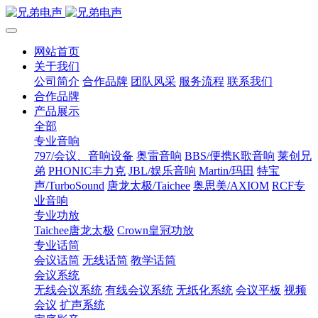
网站首页
关于我们
公司简介
合作品牌
团队风采
服务流程
联系我们
合作品牌
产品展示
全部
专业音响
797/会议、音响设备
奥雷音响
BBS/便携K歌音响
莱创兄
弟
PHONIC丰力克
JBL/娱乐音响
Martin/玛田
特宝
声/TurboSound
唐龙太极/Taichee
奥思美/AXIOM
RCF专
业音响
专业功放
Taichee唐龙太极
Crown皇冠功放
专业话筒
会议话筒
无线话筒
教学话筒
会议系统
无线会议系统
有线会议系统
无纸化系统
会议平板
视频
会议
扩声系统