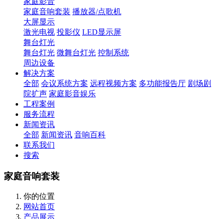
家庭影音
家庭音响套装
播放器/点歌机
大屏显示
激光电视
投影仪
LED显示屏
舞台灯光
舞台灯光
微舞台灯光
控制系统
周边设备
解决方案
全部
会议系统方案
远程视频方案
多功能报告厅
剧场剧
院扩声
家庭影音娱乐
工程案例
服务流程
新闻资讯
全部
新闻资讯
音响百科
联系我们
搜索
家庭音响套装
你的位置
网站首页
产品展示