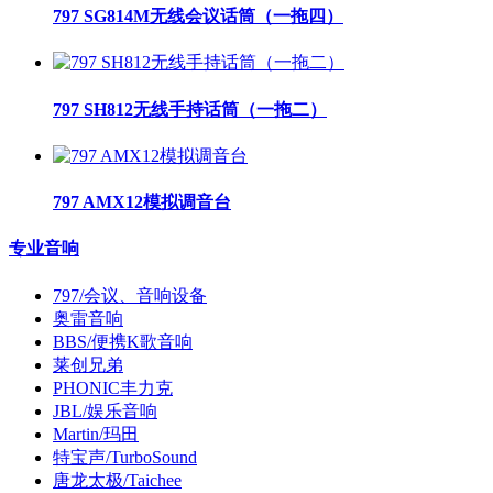
797 SG814M无线会议话筒（一拖四）
797 SH812无线手持话筒（一拖二）
797 AMX12模拟调音台
专业音响
797/会议、音响设备
奥雷音响
BBS/便携K歌音响
莱创兄弟
PHONIC丰力克
JBL/娱乐音响
Martin/玛田
特宝声/TurboSound
唐龙太极/Taichee