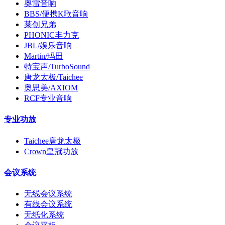
奥雷音响
BBS/便携K歌音响
莱创兄弟
PHONIC丰力克
JBL/娱乐音响
Martin/玛田
特宝声/TurboSound
唐龙太极/Taichee
奥思美/AXIOM
RCF专业音响
专业功放
Taichee唐龙太极
Crown皇冠功放
会议系统
无线会议系统
有线会议系统
无纸化系统