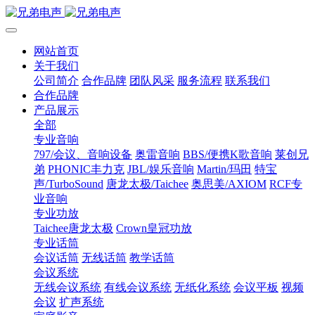
网站首页
关于我们
公司简介
合作品牌
团队风采
服务流程
联系我们
合作品牌
产品展示
全部
专业音响
797/会议、音响设备
奥雷音响
BBS/便携K歌音响
莱创兄
弟
PHONIC丰力克
JBL/娱乐音响
Martin/玛田
特宝
声/TurboSound
唐龙太极/Taichee
奥思美/AXIOM
RCF专
业音响
专业功放
Taichee唐龙太极
Crown皇冠功放
专业话筒
会议话筒
无线话筒
教学话筒
会议系统
无线会议系统
有线会议系统
无纸化系统
会议平板
视频
会议
扩声系统