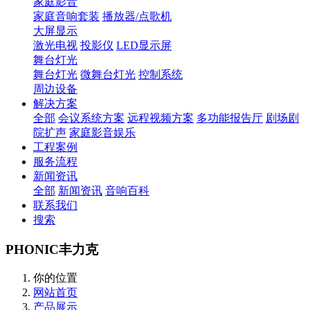
家庭影音
家庭音响套装
播放器/点歌机
大屏显示
激光电视
投影仪
LED显示屏
舞台灯光
舞台灯光
微舞台灯光
控制系统
周边设备
解决方案
全部
会议系统方案
远程视频方案
多功能报告厅
剧场剧
院扩声
家庭影音娱乐
工程案例
服务流程
新闻资讯
全部
新闻资讯
音响百科
联系我们
搜索
PHONIC丰力克
你的位置
网站首页
产品展示