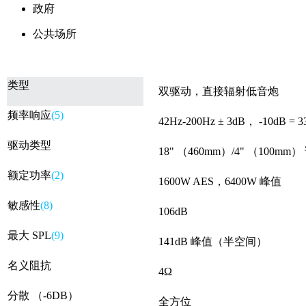
政府
公共场所
类型
双驱动，直接辐射低音炮
频率响应
(5)
42Hz-200Hz ± 3dB， -10dB = 3
驱动类型
18" （460mm）/4" （10
额定功率
(2)
1600W AES，6400W 峰值
敏感性
(8)
106dB
最大 SPL
(9)
141dB 峰值（半空间）
名义阻抗
4Ω
分散 （-6DB）
全方位