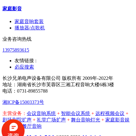
家庭影音
家庭音响套装
播放器/点歌机
业务咨询热线
13975893615
友情链接 :
必应搜索
长沙兄弟电声设备有限公司 版权所有 2009年-2022年
地址：湖南省长沙市芙蓉区三湘工程音响大楼6栋3楼
电话：0731-89855788
湘ICP备15003373号
主营业务：
会议音响系统
+
智能会议系统
+
远程视频会议
+
剧场剧院扩声
+
礼堂广场扩声
+
舞台音响灯光
+
家庭影音娱
乐
+
酒吧餐厅音响