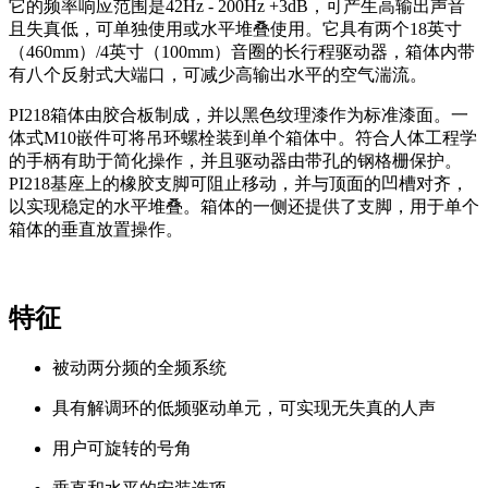
它的频率响应范围是42Hz - 200Hz +3dB，可产生高输出声音
且失真低，可单独使用或水平堆叠使用。它具有两个18英寸
（460mm）/4英寸（100mm）音圈的长行程驱动器，箱体内带
有八个反射式大端口，可减少高输出水平的空气湍流。
PI218箱体由胶合板制成，并以黑色纹理漆作为标准漆面。一
体式M10嵌件可将吊环螺栓装到单个箱体中。符合人体工程学
的手柄有助于简化操作，并且驱动器由带孔的钢格栅保护。
PI218基座上的橡胶支脚可阻止移动，并与顶面的凹槽对齐，
以实现稳定的水平堆叠。箱体的一侧还提供了支脚，用于单个
箱体的垂直放置操作。
特征
被动两分频的全频系统
具有解调环的低频驱动单元，可实现无失真的人声
用户可旋转的号角