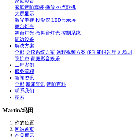
家庭影音
家庭音响套装
播放器/点歌机
大屏显示
激光电视
投影仪
LED显示屏
舞台灯光
舞台灯光
微舞台灯光
控制系统
周边设备
解决方案
全部
会议系统方案
远程视频方案
多功能报告厅
剧场剧
院扩声
家庭影音娱乐
工程案例
服务流程
新闻资讯
全部
新闻资讯
音响百科
联系我们
搜索
Martin/玛田
你的位置
网站首页
产品展示