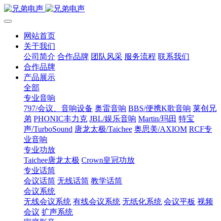
网站首页
关于我们
公司简介
合作品牌
团队风采
服务流程
联系我们
合作品牌
产品展示
全部
专业音响
797/会议、音响设备
奥雷音响
BBS/便携K歌音响
莱创兄
弟
PHONIC丰力克
JBL/娱乐音响
Martin/玛田
特宝
声/TurboSound
唐龙太极/Taichee
奥思美/AXIOM
RCF专
业音响
专业功放
Taichee唐龙太极
Crown皇冠功放
专业话筒
会议话筒
无线话筒
教学话筒
会议系统
无线会议系统
有线会议系统
无纸化系统
会议平板
视频
会议
扩声系统