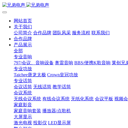
网站首页
关于我们
公司简介
合作品牌
团队风采
服务流程
联系我们
合作品牌
产品展示
全部
专业音响
797/会议、音响设备
奥雷音响
BBS/便携K歌音响
莱创兄
专业功放
Taichee唐龙太极
Crown皇冠功放
专业话筒
会议话筒
无线话筒
教学话筒
会议系统
无线会议系统
有线会议系统
无纸化系统
会议平板
视频会
家庭影音
家庭音响套装
播放器/点歌机
大屏显示
激光电视
投影仪
LED显示屏