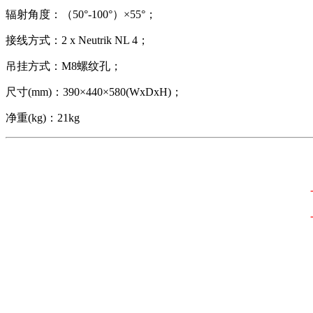
辐射角度：（50°-100°）×55°；
接线方式：2 x Neutrik NL 4；
吊挂方式：M8螺纹孔；
尺寸(mm)：390×440×580(WxDxH)；
净重(kg)：21kg