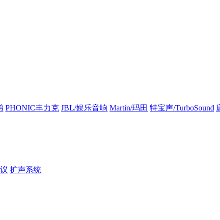
弟
PHONIC丰力克
JBL/娱乐音响
Martin/玛田
特宝声/TurboSound
议
扩声系统