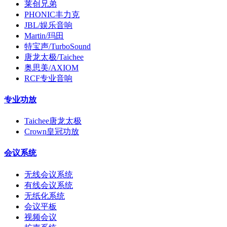
莱创兄弟
PHONIC丰力克
JBL/娱乐音响
Martin/玛田
特宝声/TurboSound
唐龙太极/Taichee
奥思美/AXIOM
RCF专业音响
专业功放
Taichee唐龙太极
Crown皇冠功放
会议系统
无线会议系统
有线会议系统
无纸化系统
会议平板
视频会议