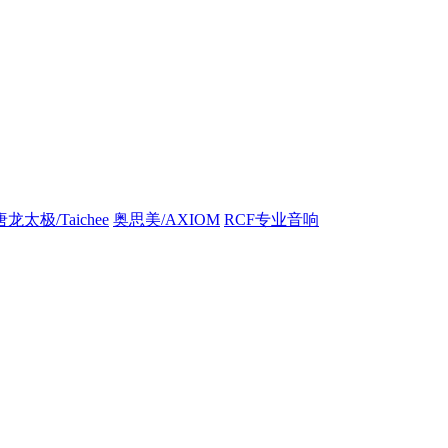
唐龙太极/Taichee
奥思美/AXIOM
RCF专业音响