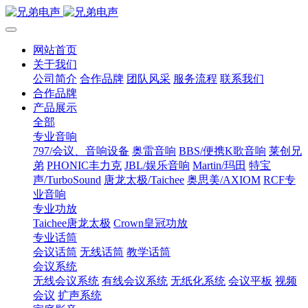
网站首页
关于我们
公司简介
合作品牌
团队风采
服务流程
联系我们
合作品牌
产品展示
全部
专业音响
797/会议、音响设备
奥雷音响
BBS/便携K歌音响
莱创兄
弟
PHONIC丰力克
JBL/娱乐音响
Martin/玛田
特宝
声/TurboSound
唐龙太极/Taichee
奥思美/AXIOM
RCF专
业音响
专业功放
Taichee唐龙太极
Crown皇冠功放
专业话筒
会议话筒
无线话筒
教学话筒
会议系统
无线会议系统
有线会议系统
无纸化系统
会议平板
视频
会议
扩声系统