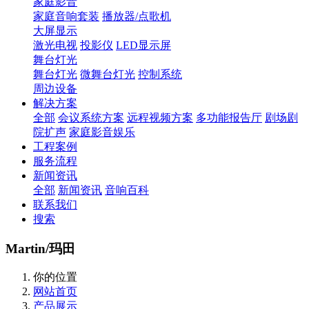
家庭影音
家庭音响套装
播放器/点歌机
大屏显示
激光电视
投影仪
LED显示屏
舞台灯光
舞台灯光
微舞台灯光
控制系统
周边设备
解决方案
全部
会议系统方案
远程视频方案
多功能报告厅
剧场剧
院扩声
家庭影音娱乐
工程案例
服务流程
新闻资讯
全部
新闻资讯
音响百科
联系我们
搜索
Martin/玛田
你的位置
网站首页
产品展示