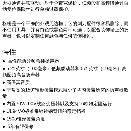
大器通道并联驱动。对于全带宽保护，低频段和高频段通过自
动复位保险丝进行单独过载保护。
格栅是一个干净的外观无边框，它的刺刀配件很容易删除，而
不使用工具，并有白色或黑色两种可选，以配合装饰墙上的扬
声器，也可以定制任何颜色与任何装饰陪衬。
特性
● 高性能两分频悬挂扬声器
● 5.25英寸（100毫米）低频驱动器和0.75英寸（19毫米）高
频圆顶高音扬声器
● 高保真音质
● 非常宽的150°锥形覆盖模式减少了均匀覆盖所需的扬声器数
量
● 内置70V/100V线路变压器以及支持16欧姆定阻运行
● UL94V-0标准带镀锌钢背罐的额定挡板
● 150o锥形覆盖角度
● 5年有限保修