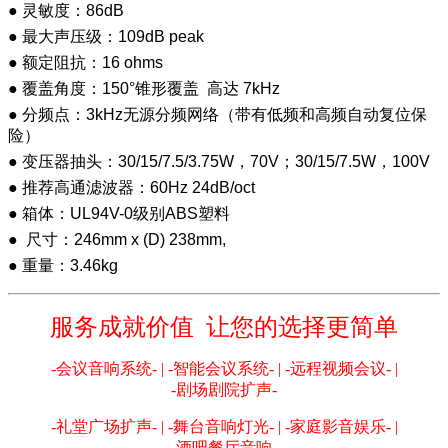
● 灵敏度：86dB
● 最大声压级：109dB peak
● 额定阻抗：16 ohms
● 覆盖角度：150°锥形覆盖 高达 7kHz
● 分频点：3kHz无源分频网络（带有低频和高频自动复位保
险）
● 变压器抽头：30/15/7.5/3.75W，70V；30/15/7.5W，100V
● 推荐高通滤波器：60Hz 24dB/oct
● 箱体：UL94V-0级别ABS塑料
● 尺寸：246mm x (D) 238mm,
● 重量：3.46kg
服务成就价值 让您的选择更简单
-会议音响系统- | -智能会议系统- | -远程视频会议- |
-剧场剧院扩声-
-礼堂广场扩声- | -舞台音响灯光- | -家庭影音娱乐- |
-酒吧餐厅音响-