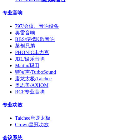
专业音响
797/会议、音响设备
奥雷音响
BBS/便携K歌音响
莱创兄弟
PHONIC丰力克
JBL/娱乐音响
Martin/玛田
特宝声/TurboSound
唐龙太极/Taichee
奥思美/AXIOM
RCF专业音响
专业功放
Taichee唐龙太极
Crown皇冠功放
会议系统