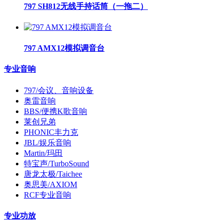
797 SH812无线手持话筒（一拖二）
797 AMX12模拟调音台
专业音响
797/会议、音响设备
奥雷音响
BBS/便携K歌音响
莱创兄弟
PHONIC丰力克
JBL/娱乐音响
Martin/玛田
特宝声/TurboSound
唐龙太极/Taichee
奥思美/AXIOM
RCF专业音响
专业功放