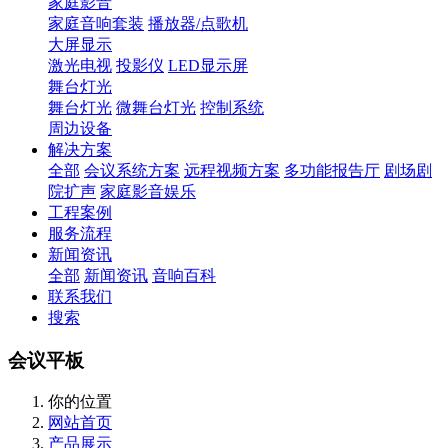
家庭影音
家庭音响套装
播放器/点歌机
大屏显示
激光电视
投影仪
LED显示屏
舞台灯光
舞台灯光
微舞台灯光
控制系统
周边设备
解决方案
全部
会议系统方案
远程视频方案
多功能报告厅
剧场剧
院扩声
家庭影音娱乐
工程案例
服务流程
新闻资讯
全部
新闻资讯
音响百科
联系我们
搜索
会议平板
你的位置
网站首页
产品展示