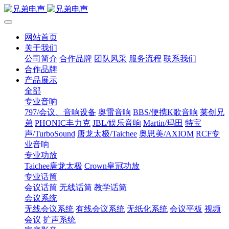
网站首页
关于我们
公司简介
合作品牌
团队风采
服务流程
联系我们
合作品牌
产品展示
全部
专业音响
797/会议、音响设备
奥雷音响
BBS/便携K歌音响
莱创兄
弟
PHONIC丰力克
JBL/娱乐音响
Martin/玛田
特宝
声/TurboSound
唐龙太极/Taichee
奥思美/AXIOM
RCF专
业音响
专业功放
Taichee唐龙太极
Crown皇冠功放
专业话筒
会议话筒
无线话筒
教学话筒
会议系统
无线会议系统
有线会议系统
无纸化系统
会议平板
视频
会议
扩声系统