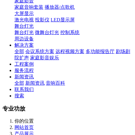
家庭影音
家庭音响套装
播放器/点歌机
大屏显示
激光电视
投影仪
LED显示屏
舞台灯光
舞台灯光
微舞台灯光
控制系统
周边设备
解决方案
全部
会议系统方案
远程视频方案
多功能报告厅
剧场剧
院扩声
家庭影音娱乐
工程案例
服务流程
新闻资讯
全部
新闻资讯
音响百科
联系我们
搜索
专业功放
你的位置
网站首页
产品展示