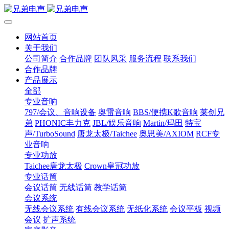
网站首页
关于我们
公司简介
合作品牌
团队风采
服务流程
联系我们
合作品牌
产品展示
全部
专业音响
797/会议、音响设备
奥雷音响
BBS/便携K歌音响
莱创兄
弟
PHONIC丰力克
JBL/娱乐音响
Martin/玛田
特宝
声/TurboSound
唐龙太极/Taichee
奥思美/AXIOM
RCF专
业音响
专业功放
Taichee唐龙太极
Crown皇冠功放
专业话筒
会议话筒
无线话筒
教学话筒
会议系统
无线会议系统
有线会议系统
无纸化系统
会议平板
视频
会议
扩声系统