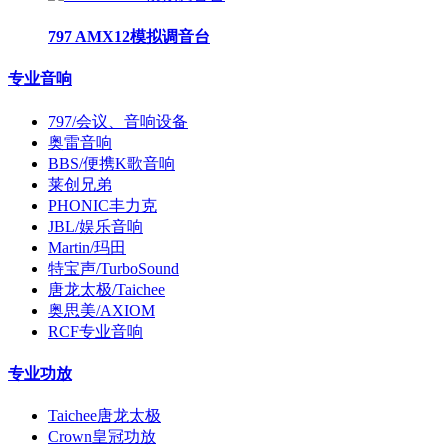
797 AMX12模拟调音台
专业音响
797/会议、音响设备
奥雷音响
BBS/便携K歌音响
莱创兄弟
PHONIC丰力克
JBL/娱乐音响
Martin/玛田
特宝声/TurboSound
唐龙太极/Taichee
奥思美/AXIOM
RCF专业音响
专业功放
Taichee唐龙太极
Crown皇冠功放