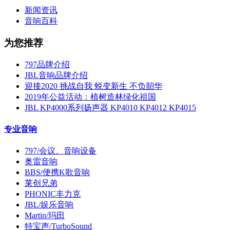
新闻资讯
音响百科
为您推荐
797品牌介绍
JBL音响品牌介绍
迎接2020 挑战自我 蜕变新生 不负韶华
2019年公益活动：植树造林绿化祖国
JBL KP4000系列扬声器 KP4010 KP4012 KP4015
专业音响
797/会议、音响设备
奥雷音响
BBS/便携K歌音响
莱创兄弟
PHONIC丰力克
JBL/娱乐音响
Martin/玛田
特宝声/TurboSound