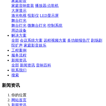
家庭影音
家庭音响套装
播放器/点歌机
大屏显示
激光电视
投影仪
LED显示屏
舞台灯光
舞台灯光
微舞台灯光
控制系统
周边设备
解决方案
全部
会议系统方案
远程视频方案
多功能报告厅
剧场剧
院扩声
家庭影音娱乐
工程案例
服务流程
新闻资讯
全部
新闻资讯
音响百科
联系我们
搜索
新闻资讯
你的位置
网站首页
新闻资讯