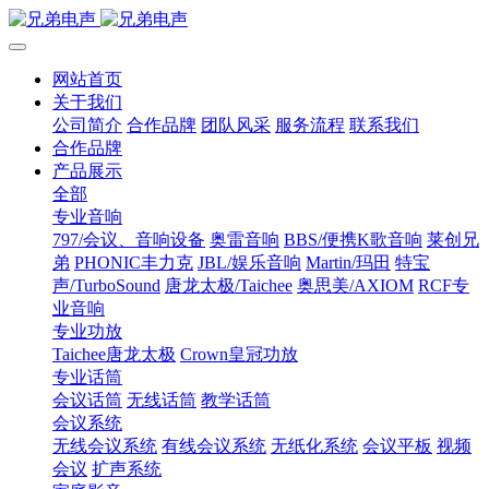
网站首页
关于我们
公司简介
合作品牌
团队风采
服务流程
联系我们
合作品牌
产品展示
全部
专业音响
797/会议、音响设备
奥雷音响
BBS/便携K歌音响
莱创兄
弟
PHONIC丰力克
JBL/娱乐音响
Martin/玛田
特宝
声/TurboSound
唐龙太极/Taichee
奥思美/AXIOM
RCF专
业音响
专业功放
Taichee唐龙太极
Crown皇冠功放
专业话筒
会议话筒
无线话筒
教学话筒
会议系统
无线会议系统
有线会议系统
无纸化系统
会议平板
视频
会议
扩声系统